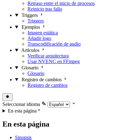
Retraso entre el inicio de procesos
Reinicio tras fallo
Triggers
Triggers
Ejemplos
Imagen estática
Añadir logo
Transcodificación de audio
Artículos
Verificar arquitectura
Usar NVENC en FFmpeg
Glosario
Glosario
Registro de cambios
Registro de cambios
Seleccionar idioma
En esta página
En esta página
Sinopsis