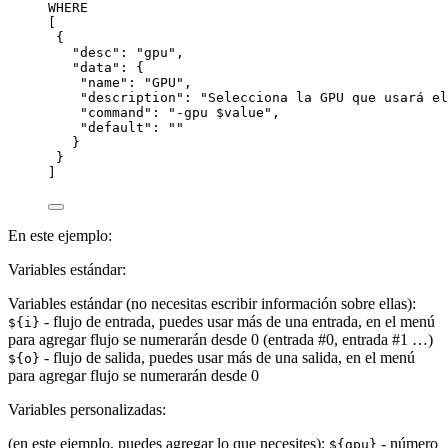
WHERE
[
{
"
desc
"
: 
"
gpu
"
,
"
data
"
: {
"
name
"
: 
"
GPU
"
,
"
description
"
: 
"
Selecciona la GPU que usará el
"
command
"
: 
"
-gpu $value
"
,
"
default
"
: 
""
}
}
]
En este ejemplo:
Variables estándar:
Variables estándar (no necesitas escribir información sobre ellas):
- flujo de entrada, puedes usar más de una entrada, en el menú
${i}
para agregar flujo se numerarán desde 0 (entrada #0, entrada #1 …)
- flujo de salida, puedes usar más de una salida, en el menú
${o}
para agregar flujo se numerarán desde 0
Variables personalizadas:
(en este ejemplo, puedes agregar lo que necesites):
- número
${gpu}