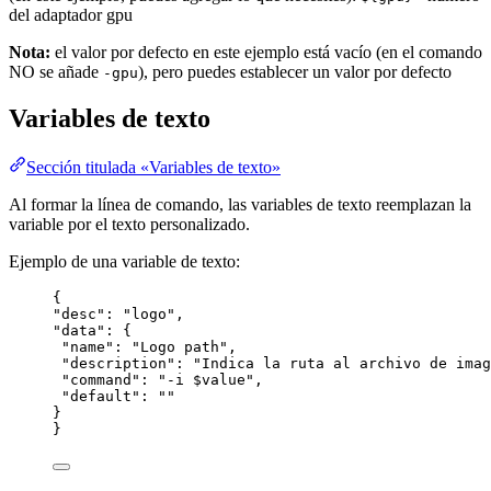
del adaptador gpu
Nota:
el valor por defecto en este ejemplo está vacío (en el comando
NO se añade
), pero puedes establecer un valor por defecto
-gpu
Variables de texto
Sección titulada «Variables de texto»
Al formar la línea de comando, las variables de texto reemplazan la
variable por el texto personalizado.
Ejemplo de una variable de texto:
{
"
desc
"
:
"
logo
"
,
"
data
"
:
{
"
name
"
:
"
Logo path
"
,
"
description
"
:
"
Indica la ruta al archivo de imag
"
command
"
:
"
-i $value
"
,
"
default
"
:
""
}
}