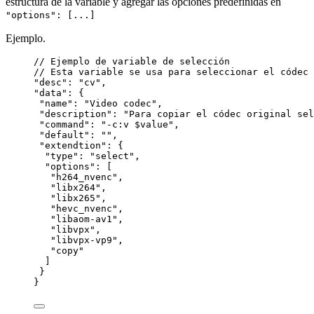
estructura de la variable y agregar las opciones predefinidas en
"options": [...]
Ejemplo.
// Ejemplo de variable de selección
// Esta variable se usa para seleccionar el códec 
"desc": "cv",
"data": {
"name": "Video codec",
"description": "Para copiar el códec original sel
"command": "-c:v $value",
"default": "",
"extendtion": {
"type": "select",
"options": [
"h264_nvenc",
"libx264",
"libx265",
"hevc_nvenc",
"libaom-av1",
"libvpx",
"libvpx-vp9",
"copy"
]
}
}