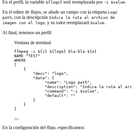
En el perfil, la variable
será reemplazada por
.
${logo}
-i $value
En el editor de flujos, se añade un campo con la etiqueta
Logo
, con la descripción
path
Indica la ruta al archivo de
, y su valor reemplazará
.
imagen con el logo
$value
Al final, tenemos un perfil:
Ventana de terminal
ffmpeg
-i
${
i
}
${
logo
}
bla-bla
${
o
}
NAME
"
TEST
"
WHERE
[
{
"
desc
"
: 
"
logo
"
,
"
data
"
: {
"
name
"
: 
"
Logo path
"
,
"
description
"
: 
"
Indica la ruta al arc
"
command
"
: 
"
-i $value
"
,
"
default
"
: 
""
}
}
]
En la configuración del flujo, especificamos: