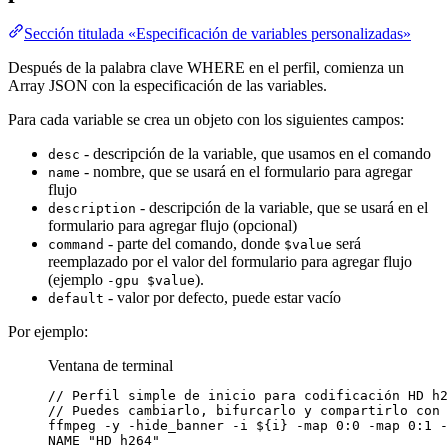
Sección titulada «Especificación de variables personalizadas»
Después de la palabra clave WHERE en el perfil, comienza un
Array JSON con la especificación de las variables.
Para cada variable se crea un objeto con los siguientes campos:
- descripción de la variable, que usamos en el comando
desc
- nombre, que se usará en el formulario para agregar
name
flujo
- descripción de la variable, que se usará en el
description
formulario para agregar flujo (opcional)
- parte del comando, donde
será
command
$value
reemplazado por el valor del formulario para agregar flujo
(ejemplo
).
-gpu $value
- valor por defecto, puede estar vacío
default
Por ejemplo:
Ventana de terminal
//
Perfil
simple
de
inicio
para
codificación
HD
h2
//
Puedes
cambiarlo,
bifurcarlo
y
compartirlo
con
ffmpeg
-y
-hide_banner
-i
${
i
}
-map
0:0
-map
0:1
-
NAME
"
HD h264
"