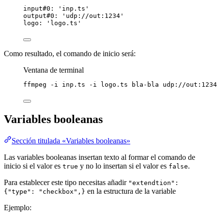
input#0: 'inp.ts'
output#0: 'udp://out:1234'
logo: 'logo.ts'
Como resultado, el comando de inicio será:
Ventana de terminal
ffmpeg
-i
inp.ts
-i
logo.ts
bla-bla
udp://out:1234
Variables booleanas
Sección titulada «Variables booleanas»
Las variables booleanas insertan texto al formar el comando de
inicio si el valor es
y no lo insertan si el valor es
.
true
false
Para establecer este tipo necesitas añadir
"extendtion":
en la estructura de la variable
{"type": "checkbox",}
Ejemplo: