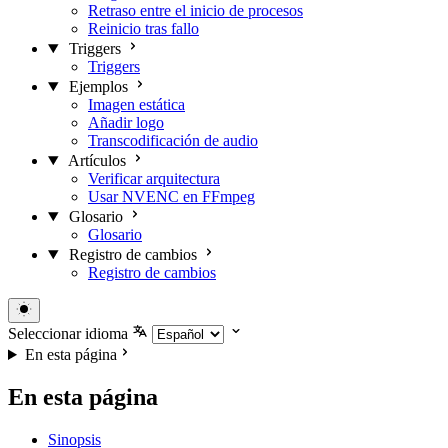
Retraso entre el inicio de procesos
Reinicio tras fallo
Triggers
Triggers
Ejemplos
Imagen estática
Añadir logo
Transcodificación de audio
Artículos
Verificar arquitectura
Usar NVENC en FFmpeg
Glosario
Glosario
Registro de cambios
Registro de cambios
Seleccionar idioma
En esta página
En esta página
Sinopsis